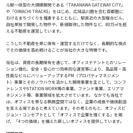
ル駅一体型の大規模開発である「TAKANAWA GATEWAY CITY」
や「OIMACHI TRACKS」をはじめ、広域品川圏を含む首都圏に
おけるまちづくりを推進するとともに、駅直近の大型複合ビル、
自社単独で開発した物件や、新規取得した物件など、80万㎡を超
える不動産を運営しています。
こうした不動産を単に保有・運営するだけでなく、長期的な視点
でその価値を高め続けることが当社の大きな特徴です。
当社は、資産の長期保有を通じて、オフィステナントとのリレー
ション強化、安全・安心かつ効率的な運営等により、高品質・高
性能なビルにバリューアップするPM（プロパティマネジメン
ト）事業とそのノウハウを活かした開発事業を主として、コンフ
ァレンスやSTATION WORK等の事業、ファンド事業、エリアマ
ネジメント等、事業領域を拡大させています。 なかでも当社で
は、オフィスを単なる執務空間ではなく、企業の成長や価値創造
を支える場であると考えています。その考えのもと、オフィスビ
ジョン・コンセプトとして「オフィスで企業を強くする」を掲
げ、「4つの価値」を備えた新しいオフィスを提供しています。