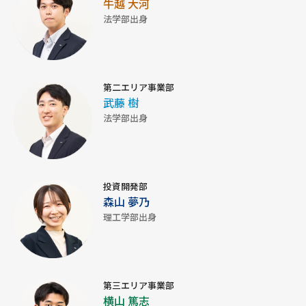
牛越 大河
法学部出身
第二エリア事業部
武藤 樹
法学部出身
投資開発部
森山 夢乃
理工学部出身
第三エリア事業部
横山 篤志