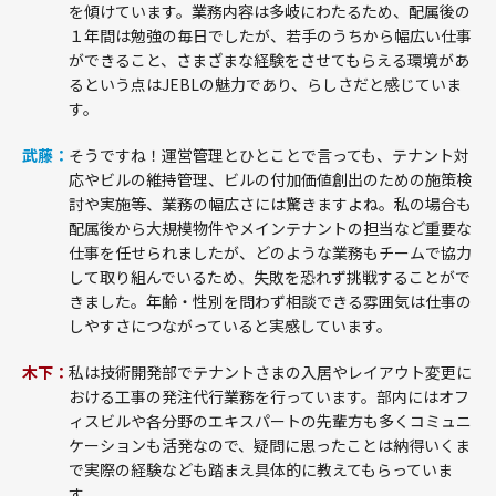
を傾けています。業務内容は多岐にわたるため、配属後の
１年間は勉強の毎日でしたが、若手のうちから幅広い仕事
ができること、さまざまな経験をさせてもらえる環境があ
るという点はJEBLの魅力であり、らしさだと感じていま
す。
武藤：
そうですね！運営管理とひとことで言っても、テナント対
応やビルの維持管理、ビルの付加価値創出のための施策検
討や実施等、業務の幅広さには驚きますよね。私の場合も
配属後から大規模物件やメインテナントの担当など重要な
仕事を任せられましたが、どのような業務もチームで協力
して取り組んでいるため、失敗を恐れず挑戦することがで
きました。年齢・性別を問わず相談できる雰囲気は仕事の
しやすさにつながっていると実感しています。
木下：
私は技術開発部でテナントさまの入居やレイアウト変更に
おける工事の発注代行業務を行っています。部内にはオフ
ィスビルや各分野のエキスパートの先輩方も多くコミュニ
ケーションも活発なので、疑問に思ったことは納得いくま
で実際の経験なども踏まえ具体的に教えてもらっていま
す。