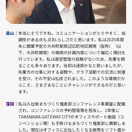
森山：
本当にそうですね。コミュニケーションがとりやすく、協
調性がある点もJEBLらしさだと思います。私は2025年度
末に開業予定の大井町駅周辺広町地区開発（仮称）（以
下、大井町開発）の開発の計画内容について幅広く検討を
行っています。私は運営管理の経験がないため、先輩を頼
ることも多々あります。当初は迷惑かなと思いましたが、
先輩方の仕事に対する姿勢や、クラブ活動での交流に刺激
を受け、その不安は払拭されました。このような環境だか
らこそ、さまざまなことにチャレンジができるのだと思い
ます。
窪田：
私は入社後まちづくり推進部コンファレンス事業室に配属
され、コンファレンスの予約管理等を担当し、1年後に
TAKANAWA GATEWAY CITYのオフィスサポート施設（コ
ンベンション等）も手掛けるまちづくり推進部に異動しま
した。現在はオフィスに出社したくなる施策をソフト面か