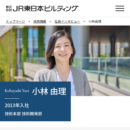
メニュ
トップページ
採用情報
社員インタビュー
小林由理
小林 由理
Kobayashi Yuri
2013年入社
技術本部 技術開発部