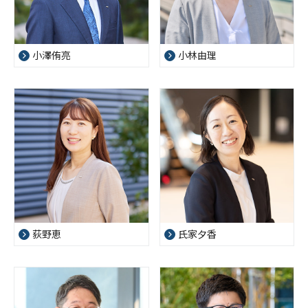
小澤侑亮
小林由理
荻野恵
氏家夕香