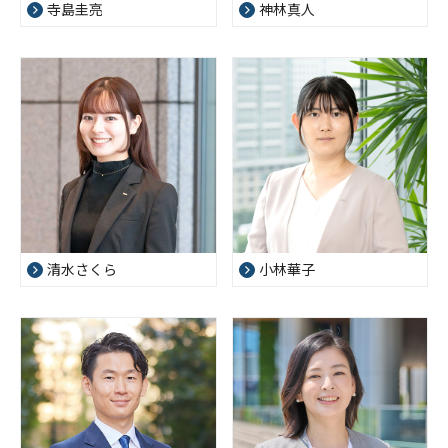
寺島圭亮
神林真人
清水さくら
小林華子