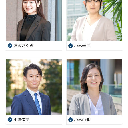
清水さくら
小林華子
小澤侑亮
小林由理