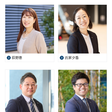
荻野恵
氏家夕香