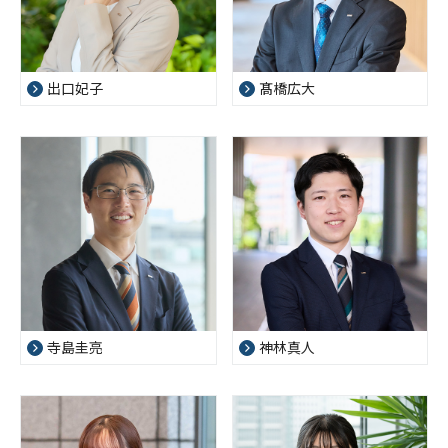
出口妃子
髙橋広大
寺島圭亮
神林真人