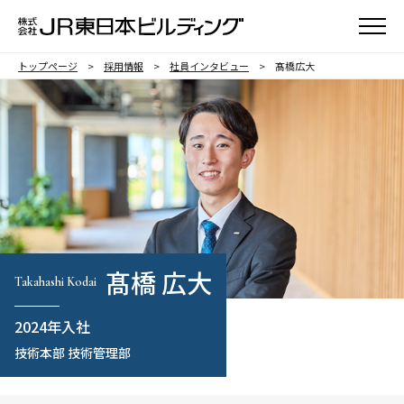
メニュ
トップページ
採用情報
社員インタビュー
髙橋広大
髙橋 広大
Takahashi Kodai
2024年入社
技術本部 技術管理部